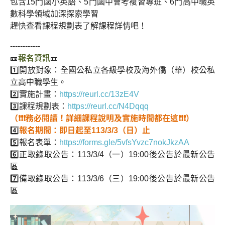
包含15門國小英語、5門國中會考複習專班、6門高中職英
數科學領域加深探索學習
趕快查看課程規劃表了解課程詳情吧！
------------
🎫
報名資訊
🎫
1️⃣開放對象：全國公私立各級學校及海外僑（華）校公私
立高中職學生。
2️⃣實施計畫：
https://reurl.cc/13zE4V
3️⃣課程規劃表：
https://reurl.cc/N4Dqqq
（❗❗❗務必閱讀！詳細課程說明及實施時間都在這❗❗❗）
4️⃣
報名期間：即日起至113/3/3（日）止
5️⃣報名表單：
https://forms.gle/5vfsYvzc7nokJkzAA
6️⃣正取錄取公告：113/3/4（一）19:00後公告於最新公告
區
7️⃣備取錄取公告：113/3/6（三）19:00後公告於最新公告
區