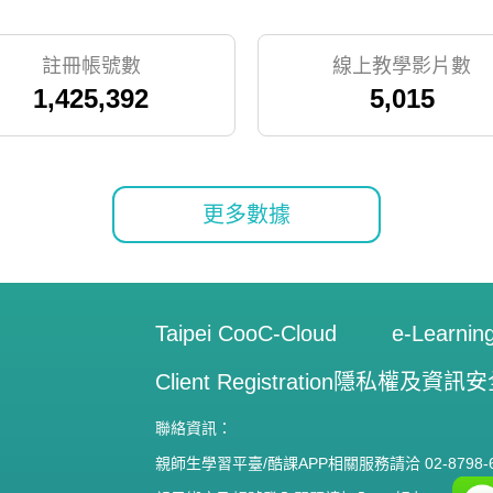
註冊帳號數
線上教學影片數
1,425,392
5,015
其他資源數
創作電子書數量
更多數據
2,125
3,500
閱讀認證題目總數
Taipei CooC-Cloud
e-Learnin
46,275
Client Registration
隱私權及資訊安
聯絡資訊：
親師生學習平臺/酷課APP相關服務請洽 02-8798-6