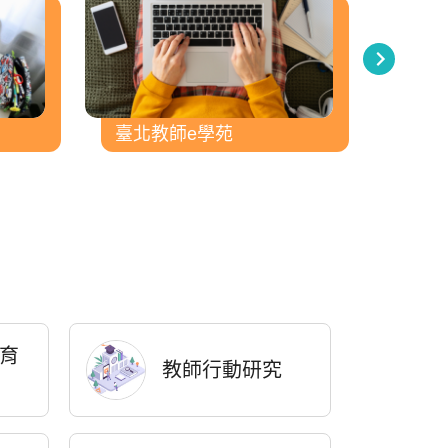
臺北教師e學苑
臺北
育
教師行動研究