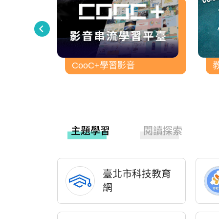
研習網
CooC+學習影音
主題學習
閱讀探索
臺北市科技教育
網