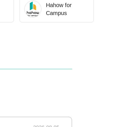
Hahow for
Campus
IBM Open P-
TECH
播
Aborigines
culture e-
learning
resource